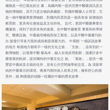
藏物及一些已風化的古 書，為國內唯一提供完整中醫藥資訊及文
物的博物館，其不只是古物的典藏館， 對國外醫藥人士而言，它
是一個中醫藥專業博物館，對國內民眾則是一個具有保 留價值的
教育館，更具有社會效益及文化特色。 近代，更因中醫藥事業生
機蓬勃，得到了前所未有的進展。在中醫中藥教育 事業和科學研
究、醫療設施、中藥栽培種植與加工製造，以及中醫中藥書刊的
出 版發行等各方面的成就都是很龐大的。 中展館˙一個訴說故事
的地方 每個地方都有不一樣的文化之旅…「文旅」，這有別於一
般博物館，以發展中醫 藥為本，融入在地並用創新，描摹許多中
藥發展的軌跡，提供獨特的中藥文化之 旅。「展旅」，提供一個
豐富中藥材及古籍的住所，並有公共空間做學術交流，為 清新單
純的中藥展示的環境。兩者均期待旅人前來之時，擁有舒心的感
受外，能 夠慢慢的傾聽一段屬於中藥的歷史故事…