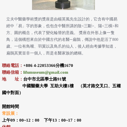
立夫中醫藥學術獎的獎座是由楊英風先生設計的，它含有中國易
經中「易」字的形象，也包含中醫所講的陰<三斷>、陽<三橫>和
方、圓的概念，代表了變化輪替的意義。 獎座在外形上像一隻
鳥，這個構想來自於中國古代的名醫─扁鵲，傳說中他是活了800
歲、一位有鳥嘴、羽翼以及鳥爪的仙人，後人經由考據學知道，
扁鵲其實並非一個人，而是名醫家族的總稱。
聯絡電話：
+886 4-22053366分機1670
聯絡信箱：
lifumuseum@gmail.com
地 址：
台中市北區學士路91號
中國醫藥大學 互助大樓1樓 （英才路交叉口、五權
國中對面）
開館時間
常設展：
上午09：00~12：00 下午13：00~17：00
休館