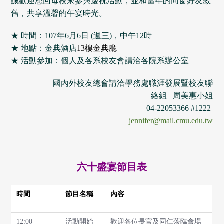
誠歡迎您回母校來參與慶祝活動，並和當年的同窗好友敘
舊，共享溫馨的午宴時光。
★ 時間：107年6月6日 (週三)，中午12時
★ 地點：金典酒店
13樓金典廳
★ 活動參加：個人及各系校友會請洽各院系辦公室
國內外校友總會請洽學務處職涯發展暨校友聯
絡組 周美惠小姐
04-22053366 #1222
jennifer@mail.cmu.edu.tw
六十盛宴節目表
時間
節目名稱
內容
12:00
活動開始
歡迎各位長官及同仁蒞臨會場