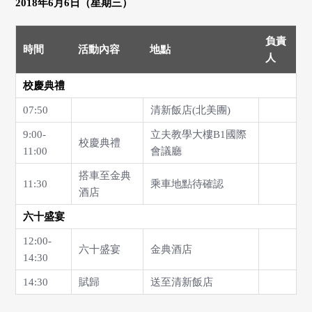
2018
年6月6日（星期三）
負責
時間
活動內容
地點
人
校慶典禮
07:50
清新飯店(北美團)
9:00-
立夫教學大樓B1國際
校慶典禮
11:00
會議廳
搭車至金典
11:30
乘車地點待確認
酒店
六十盛宴
12:00-
六十盛宴
金典酒店
14:30
14:30
賦歸
送至清新飯店