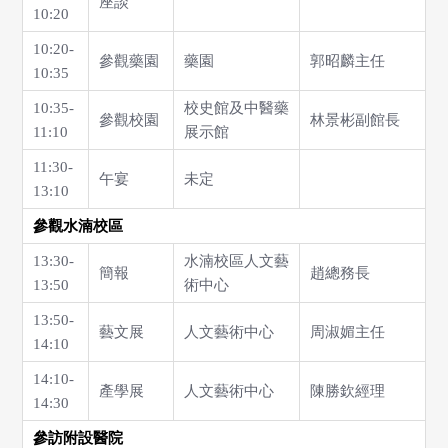
座談
10:20
10:20-
參觀藥園
藥園
郭昭麟主任
10:35
10:35-
校史館及中醫藥
參觀校園
林景彬副館長
11:10
展示館
11:30-
午宴
未定
13:10
參觀水湳校區
13:30-
水湳校區人文藝
簡報
趙總務長
13:50
術中心
13:50-
藝文展
人文藝術中心
周淑媚主任
14:10
14:10-
產學展
人文藝術中心
陳勝欽經理
14:30
參訪附設醫院