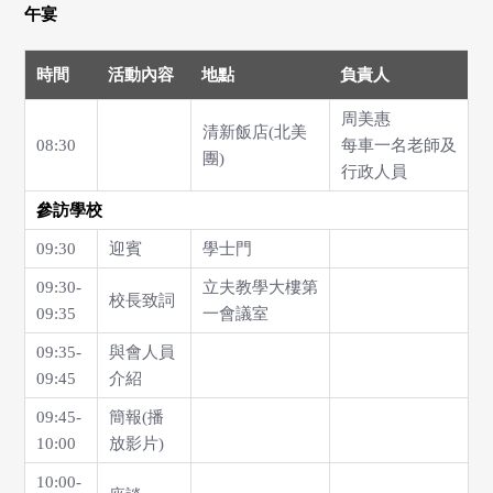
午宴
時間
活動內容
地點
負責人
周美惠
清新飯店(北美
08:30
每車一名老師及
團)
行政人員
參訪學校
09:30
迎賓
學士門
09:30-
立夫教學大樓第
校長致詞
09:35
一會議室
09:35-
與會人員
09:45
介紹
09:45-
簡報(播
10:00
放影片)
10:00-