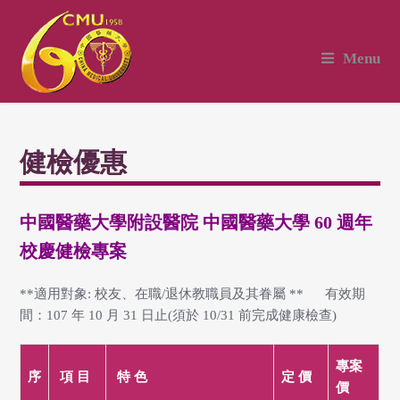
Menu
健檢優惠
中國醫藥大學附設醫院 中國醫藥大學 60 週年
校慶健檢專案
**適用對象: 校友、在職/退休教職員及其眷屬 ** 有效期
間：107 年 10 月 31 日止(須於 10/31 前完成健康檢查)
專案
序
項 目
特 色
定 價
價