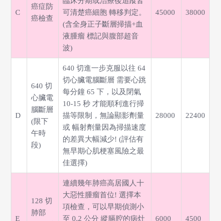
臨床分期或治療後追蹤皆
癌症防
C
可清楚癌細胞 轉移判定。
45000
38000
癌檢查
(含全身正子斷層掃描+血
液腫瘤 標記與腹部超音
波)
640 切進一步克服以往 64
切心臟電腦斷層 需要心跳
640 切
每分鐘 65 下，以及閉氣
心臟電
10-15 秒 才能順利進行掃
腦斷層
D
描等限制，無論顯影劑量
28000
22400
(限下
或 幅射劑量因為掃描速度
午時
的差異大幅減少! (評估有
段)
無早期心肌梗塞風險之最
佳選擇)
連續幾年肺癌高居國人十
大惡性腫瘤首位! 選擇本
128 切
項檢查，可以早期偵測小
肺部
E
至 0.2 公分 縱膈腔的病灶
6000
4500