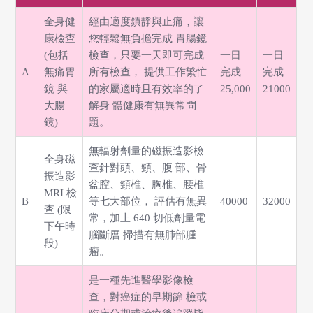
全身健
經由適度鎮靜與止痛，讓
康檢查
您輕鬆無負擔完成 胃腸鏡
(包括
檢查，只要一天即可完成
一日
一日
A
無痛胃
所有檢查， 提供工作繁忙
完成
完成
鏡 與
的家屬適時且有效率的了
25,000
21000
大腸
解身 體健康有無異常問
鏡)
題。
無輻射劑量的磁振造影檢
全身磁
查針對頭、頸、腹 部、骨
振造影
盆腔、頸椎、胸椎、腰椎
MRI 檢
B
等七大部位， 評估有無異
40000
32000
查 (限
常，加上 640 切低劑量電
下午時
腦斷層 掃描有無肺部腫
段)
瘤。
是一種先進醫學影像檢
查，對癌症的早期篩 檢或