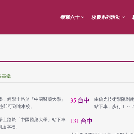
榮耀六十
校慶系列活動
乘高鐵
35
學，經學士路於「中國醫藥大學」
由僑光技術學院到
台中
 分鐘即可到達本校。
站下車，步行 1 ～
131
學士路於「中國醫藥大學」站下車
台中
可到達本校。