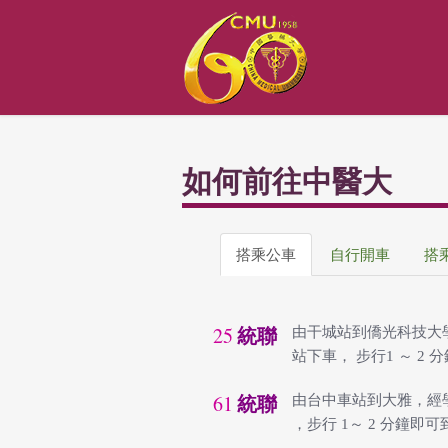
如何前往中醫大
搭乘公車
自行開車
搭
25
由干城站到僑光科技大
統聯
站下車， 步行1 ～ 2
61
由台中車站到大雅，經
統聯
，步行 1～ 2 分鐘即