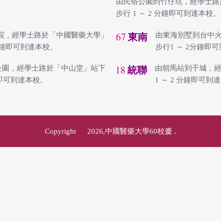
由民俗公園到竹仔坑，經學士路
步行 1 ～ 2 分鐘即可到達本校。
67
院，經學士路於「中國醫藥大學」
由東海別墅到台中
東南
 分鐘即可到達本校。
步行1 ～ 2分鐘即
18
公園，經學士路於「中山堂」站下
由朝馬站到干城，
統聯
鐘即可到達本校。
1 ～ 2 分鐘即可到
Copyright © 2026,中國醫藥大學60校慶
.