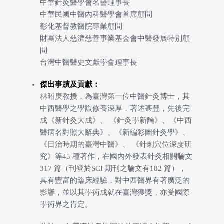
中華針灸醫學會名譽理事長
中華民國中醫內科醫學會首席顧問
彰化基督教醫院專業顧問
財團法人慈濟慈善事業基金會中醫發展特別顧
問
台灣中醫醫史文獻學會理事長
傑出事蹟及貢獻：
林昭庚教授，為臺灣第一位中醫針灸博士，其
中西醫學之學識修養深厚，著述甚豐，先後完
成《新針灸大成》、 《針灸學新論》、《中西
醫病名對照大辭典》、《新編彩圖針灸學》、
《日治時期的臺灣中醫》、 《針刺穴位深度研
究》等45 種著作，在國內外發表針灸相關論文
317 篇（刊登於SCI 期刊之論文有182 篇），
具有豐富的臨床經驗，對中西醫界有著廣泛的
影響，並以其學術成就在臺灣獲獎，亦受國際
學術界之肯定。