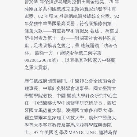
曾於69 年榮獲沙烏地阿拉伯王國金袍獎、79 年
薩爾瓦多共和國總統克里斯第雅尼頒發學術貢
獻獎、82 年獲李 登輝總統頒發總統文化獎、92
年榮獲中華民國最高榮譽，符合褒揚條例第二
條第六款——有重要學術貢獻及 著述， 為當世
所推崇者及第十一款——對國家社會有特殊貢
獻，足堪褒揚者之規定，呈 總統題頒「功著杏
林」 匾額一方 （ 總統令華總二榮字第
09200120670號），以表揚其對國家與中醫藥
之重大貢獻。
歷任總統府國策顧問、中醫師公會全國聯合會
理事長、中華針灸醫學會理事長、國立臺灣大
學醫學院教授、中國 醫藥大學針灸研究中心主
任、中國醫藥大學中國醫學研究所所長，西班
牙國立馬德里大學、澳洲國立維多利亞大 學、
國立墨爾本皇家理工科技大學、廣州中醫藥大
學等大學客座教授及羅馬尼亞科學院榮譽院
士、97 年美國芝 學及MAYOCLINIC 禮聘為傑