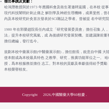
傑出事蹟及貢獻：
哈鴻潛教授與於1973 年應國科會及衛生署邀聘返國，在本校 
現代科技闡明針刺止痛之 解剖學及神經生理機轉，成果斐然，曾在Experim
內及本校研究針灸首次發表於SCI雜誌之學者。曾被提 名中研究
1980 年在郭榮趙院長任內成立「研究發展委員會」擔任召集 
法」提升本校研究風氣，成 為後續研究發展契機。並建議陳前董
擔任總編，發行迄今。
規劃本校中藥展示館(中醫藥展示館)，擔任館長，銳意自中國 大
使本館成為本校最具特色 之教學、研究，推廣功能單位之一。 
授，爲本校服務並擔任 志工。對本校的貢獻及奉獻值得給予獎勵
本校榮譽校友。
Copyright © 2026,中國醫藥大學60校慶
.