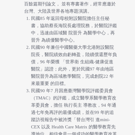
百餘篇期刊論文， 並有專書著作，經常應邀於
台灣、大陸及世界各地專題演講。
民國85 年返回母校附設醫院擔任主任秘
書，協助蔡長海院長處理院務，於醫院評鑑
中，迅速由區域醫 院晉升 為醫學中心，再
晉升 為績優醫學中心。
民國90 年兼任中國醫藥大學北港附設醫院
院長，醫院績效由虧轉盈，陸續償還歷年負
債，96 年榮獲 「世界衛 生組織-健康促進
醫院」認證；此外，更於民國97 年由地區
醫院晉升為區域教學醫院，完成創院22 年
來最重要 的目標。
民國90 年7 月因應臺灣醫學院評鑑委員會
（TMAC）的評鑑，成立醫學系醫學教育改
革委員會，擔任 執行長主 導教改，94 年通
過七年免再評的最優成績，並在99 年的追
蹤訪視報告中被誇獎「替台灣引 進mini-
CEX 以及 Health Care Matrix 的醫學教育先
導地位，相信會是一個成功的醫學教育改革