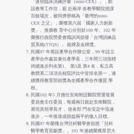
「迷你臨床演練評量（mini-CEX）」，創
設教學工作坊，親 赴兩岸 各教學醫院授課
百餘場次，被同儕譽稱為「臺灣的mini-
CEX 之父」，榮獲第六屆「國家人力創新
獎」。推廣教 育中心分別於100 年、102 年
榮獲行政院勞委會職訓局頒發「台灣訓練品
質系統(TTQS）」 銀牌及金牌獎。
民國97 年籌設產學合作辦公室，99 年設立
產學合作處並兼任產學長，三年間三項指標
持續進步列名第1、 第3及 第4 名，私立高
教體系二項頂尖校院評比中皆排名第一，連
續獲得教育部頒獎為全國產學合作優質 學
校。
民國102 年5 月擔任安南附設醫院營運發展
委員會主任委員，每週兩日親赴安南醫院，
展現其領導長才， 使各部 門在安定中迅速
進步，一年後達成損益兩平的傲人目標。
民國97 年榮獲台灣兒科醫學會頒授「兒科
醫學教育貢獻獎」。101 年連續榮獲星雲大