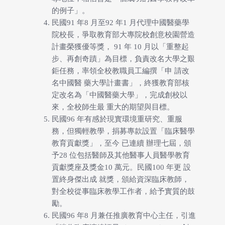
的例子」。
民國91 年8 月至92 年1 月代理中國醫藥學
院校長，爭取教育部大專院校創意校園營造
計畫榮獲優等獎， 91 年 10 月以「重整起
步、再創奇蹟」為目標，負責改名大學之艱
鉅任務，率領全校教職員工編撰「申 請改
名中國醫 藥大學計畫書」，終獲教育部核
定改名為「中國醫藥大學」，完成創校以
來，全校師生最 重大的期望與目標。
民國96 年有感於現實環境重研究、重服
務，但獨輕教學，捐募專款設置「臨床醫學
教育貢獻獎」，至今 已連續 辦理七屆，頒
予28 位包括醫師及其他醫事人員醫學教育
貢獻獎座及獎金10 萬元。民國100 年更 設
置終身傑出成 就獎，頒給資深臨床教師，
對全校從事臨床教學工作者，給予實質的鼓
勵。
民國96 年8 月兼任推廣教育中心主任，引進