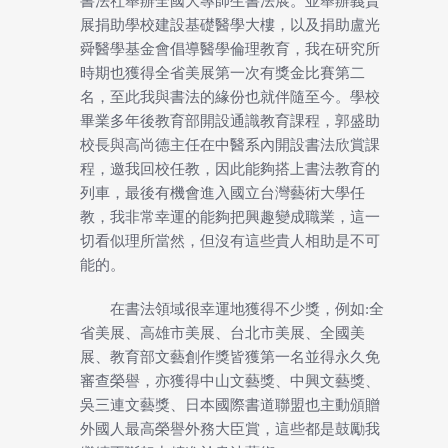
書法社舉辦全國大專師生書法展。並舉辦義賣
展捐助學校建設基礎醫學大樓，以及捐助盧光
舜醫學基金會倡導醫學倫理教育，我在研究所
時期也獲得全省美展第一次有獎金比賽第二
名，至此我與書法的緣份也就伴隨至今。學校
畢業多年後教育部開設通識教育課程，郭盛助
校長與高尚德主任在中醫系內開設書法欣賞課
程，邀我回校任教，因此能夠搭上書法教育的
列車，最後有機會進入國立台灣藝術大學任
教，我非常幸運的能夠把興趣變成職業，這一
切看似理所當然，但沒有這些貴人相助是不可
能的。
在書法領域很幸運地獲得不少獎，例如:全
省美展、高雄市美展、台北市美展、全國美
展、教育部文藝創作獎皆獲第一名並得永久免
審查榮譽，亦獲得中山文藝獎、中興文藝獎、
吳三連文藝獎、日本國際書道聯盟也主動頒贈
外國人最高榮譽外務大臣賞，這些都是鼓勵我