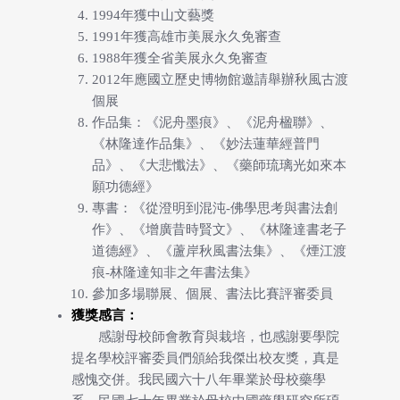
1994年獲中山文藝獎
1991年獲高雄市美展永久免審查
1988年獲全省美展永久免審查
2012年應國立歷史博物館邀請舉辦秋風古渡
個展
作品集：《泥舟墨痕》、《泥舟楹聯》、
《林隆達作品集》、《妙法蓮華經普門
品》、《大悲懺法》、《藥師琉璃光如來本
願功德經》
專書：《從澄明到混沌-佛學思考與書法創
作》、《增廣昔時賢文》、《林隆達書老子
道德經》、《蘆岸秋風書法集》、《煙江渡
痕-林隆達知非之年書法集》
參加多場聯展、個展、書法比賽評審委員
獲獎感言：
感謝母校師會教育與栽培，也感謝要學院
提名學校評審委員們頒給我傑出校友獎，真是
感愧交併。我民國六十八年畢業於母校藥學