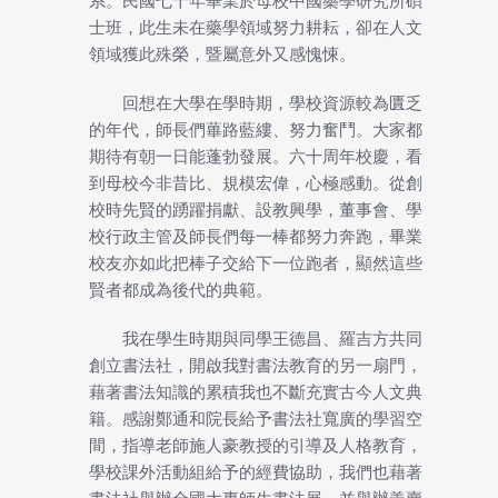
系。民國七十年畢業於母校中國藥學研究所碩
士班，此生未在藥學領域努力耕耘，卻在人文
領域獲此殊榮，暨屬意外又感愧悚。
回想在大學在學時期，學校資源較為匱乏
的年代，師長們蓽路藍縷、努力奮鬥。大家都
期待有朝一日能蓬勃發展。六十周年校慶，看
到母校今非昔比、規模宏偉，心極感動。從創
校時先賢的踴躍捐獻、設教興學，董事會、學
校行政主管及師長們每一棒都努力奔跑，畢業
校友亦如此把棒子交給下一位跑者，顯然這些
賢者都成為後代的典範。
我在學生時期與同學王德昌、羅吉方共同
創立書法社，開啟我對書法教育的另一扇門，
藉著書法知識的累積我也不斷充實古今人文典
籍。感謝鄭通和院長給予書法社寬廣的學習空
間，指導老師施人豪教授的引導及人格教育，
學校課外活動組給予的經費協助，我們也藉著